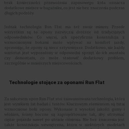
brak konieczności przewożenia zapasowego koła oznacza
dodatkowe miejsce w bagażniku, co jest nie bez znaczenia podczas
długich podróży.
Jednak technologia Run Flat ma też swoje minusy. Przede
wszystkim są to opony zazwyczaj droższe od tradycyjnych
odpowiedników. Co więcej, ich specyficzna konstrukcja z
wzmocnionymi bokami może wpływać na komfort jazdy,
sprawiając, że opony są nieco sztywniejsze. Dodatkowo, nie każdy
warsztat jest wyposażony w odpowiedni sprzęt do ich montażu
czy demontażu, co może stanowić dodatkowy problem,
szczególnie w mniejszych miejscowościach.
Technologie stojące za oponami Run Flat
Za sukcesem opon Run Flat stoi zaawansowana technologia, która
jest wynikiem lat badań i testów. Kluczowym elementem są tutaj
wzmocnione boki opony. Wykonane z wysokiej jakości gumy i
włókien, ściany boczne są zaprojektowane tak, aby utrzymać
ciężar pojazdu nawet po utracie ciśnienia. Nie bez znaczenia jest
także konstrukcja wewnętrzna, która w niektórych modelach