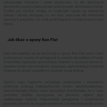
odczuwalnie twardsze i mniej elastyczne, co dla niektórych
kierowców oznacza mniej płynne pokonywanie nierówności terenu.
Trzeba też zwrócić uwagę, że tradycyjne opony są zazwyczaj
tańsze i łatwiej dostępne, co ma duże znaczenie dla właścicieli
starszych pojazdów czy osób podróżujących w mniej uczęszczane
rejony.
Jak dbać o opony Run Flat
Jeśli zdecydujemy się na inwestycję w opony Run Flat, warto znać
podstawowe zasady ich pielęgnacji, by służyły jak najdłużej. Przede
wszystkim, regularnie sprawdzajmy ciśnienie w oponach. Opony te,
pomimo swojej wytrzymałości, wymagają odpowiedniego poziomu
ciśnienia, by mogły prawidłowo spełniać swoją funkcję.
Oprócz tego, regularne przeglądy zawieszenia i elementów
podwozia pomogą zminimalizować ryzyko nierównomiernego
zużycia bieżnika. Warto także sprawdzać stan bieżnika, by w razie
potrzeby szybko zareagować na pierwsze objawy jego
nadmiernego zużycia. Odpowiednia pielęgnacja i konserwacja
pozwolą cieszyć się bezpieczeństwem i komfortem jazdy przez