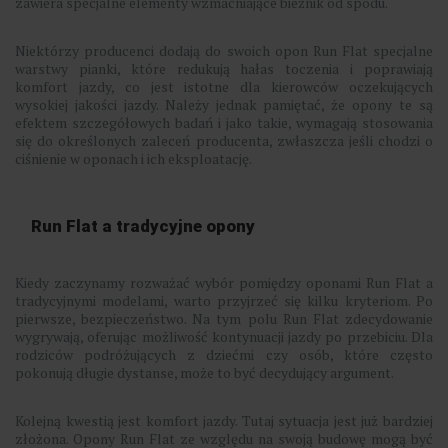
zawiera specjalne elementy wzmacniające bieżnik od spodu.
Niektórzy producenci dodają do swoich opon Run Flat specjalne
warstwy pianki, które redukują hałas toczenia i poprawiają
komfort jazdy, co jest istotne dla kierowców oczekujących
wysokiej jakości jazdy. Należy jednak pamiętać, że opony te są
efektem szczegółowych badań i jako takie, wymagają stosowania
się do określonych zaleceń producenta, zwłaszcza jeśli chodzi o
ciśnienie w oponach i ich eksploatację.
Run Flat a tradycyjne opony
Kiedy zaczynamy rozważać wybór pomiędzy oponami Run Flat a
tradycyjnymi modelami, warto przyjrzeć się kilku kryteriom. Po
pierwsze, bezpieczeństwo. Na tym polu Run Flat zdecydowanie
wygrywają, oferując możliwość kontynuacji jazdy po przebiciu. Dla
rodziców podróżujących z dziećmi czy osób, które często
pokonują długie dystanse, może to być decydujący argument.
Kolejną kwestią jest komfort jazdy. Tutaj sytuacja jest już bardziej
złożona. Opony Run Flat ze względu na swoją budowę mogą być