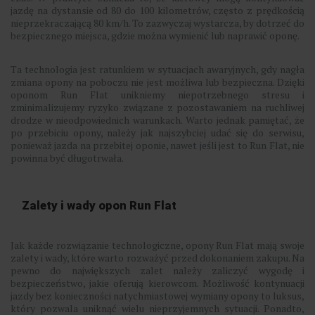
jazdę na dystansie od 80 do 100 kilometrów, często z prędkością
nieprzekraczającą 80 km/h. To zazwyczaj wystarcza, by dotrzeć do
bezpiecznego miejsca, gdzie można wymienić lub naprawić oponę.
Ta technologia jest ratunkiem w sytuacjach awaryjnych, gdy nagła
zmiana opony na poboczu nie jest możliwa lub bezpieczna. Dzięki
oponom Run Flat unikniemy niepotrzebnego stresu i
zminimalizujemy ryzyko związane z pozostawaniem na ruchliwej
drodze w nieodpowiednich warunkach. Warto jednak pamiętać, że
po przebiciu opony, należy jak najszybciej udać się do serwisu,
ponieważ jazda na przebitej oponie, nawet jeśli jest to Run Flat, nie
powinna być długotrwała.
Zalety i wady opon Run Flat
Jak każde rozwiązanie technologiczne, opony Run Flat mają swoje
zalety i wady, które warto rozważyć przed dokonaniem zakupu. Na
pewno do największych zalet należy zaliczyć wygodę i
bezpieczeństwo, jakie oferują kierowcom. Możliwość kontynuacji
jazdy bez konieczności natychmiastowej wymiany opony to luksus,
który pozwala uniknąć wielu nieprzyjemnych sytuacji. Ponadto,