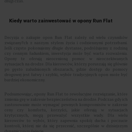
długi czas.
Kiedy warto zainwestować w opony Run Flat
Decyzja o zakupie opon Run Flat zależy od wielu czynników
związany?ch z naszym stylem życia i codziennymi potrzebami.
Jeśli często pokonujemy długie dystanse, podróżujemy z rodziną
czy cennym ładunkiem, inwestycja może być warta rozważenia.
Opony te oferują nieocenioną pomoc w nieoczekiwanych
sytuacjach na drodze. Dla kierowców, którzy poruszają się głównie
po gęsto zaludnionych obszarach, gdzie dostęp do pomocy
drogowej jest łatwy i szybki, wybór tradycyjnych opon może być
bardziej ekonomiczny.
Podsumowując, opony Run Flat to rewolucyjne rozwiązanie, które
zmienia grę w zakresie bezpieczeństwa na drodze. Podczas gdy ich
zastosowanie może wymagać pewnych kompromisów w zakresie
ceny czy komfortu, korzyści, jakie oferują w sytuacjach
krytycznych, mogą przeważyć wszystkie wady. Dla wielu
kierowców to wybór, który zapewnia spokój ducha i poczucie
kontroli, której nie da się przecenić, szczególnie w dzisiejszym
dynamicznym świecie.