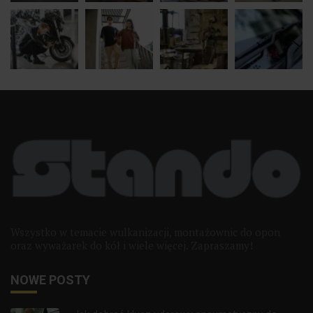
Wszystko w temacie wulkanizacji, montażownic do opon
oraz wyważarek do kół i wiele więcej. Zapraszamy!
NOWE POSTY