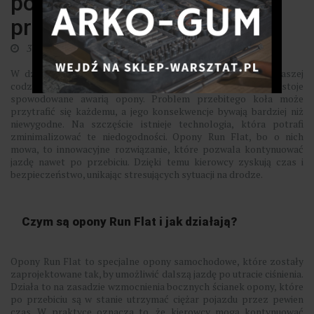
pozwalają na jazdę po
przebiciu
3 stycznia 2025
W dzisiejszych czasach, gdy mobilność jest kluczem do naszej
codzienności, nie możemy pozwolić sobie na przestoje
spowodowane awarią opony. Problem przebitego koła może
przytrafić się każdemu, a jego konsekwencje bywają bardziej niż
niewygodne. Na szczęście istnieje technologia, która potrafi
zminimalizować te niedogodności. Opony Run Flat, bo o nich
mowa, to innowacyjne rozwiązanie, które pozwala kontynuować
jazdę nawet po przebiciu. Dzięki temu kierowcy zyskują czas i
bezpieczeństwo, unikając stresujących sytuacji na drodze.
Czym są opony Run Flat i jak działają?
Opony Run Flat to specjalne opony samochodowe, które zostały
zaprojektowane tak, by umożliwić dalszą jazdę po utracie ciśnienia.
Działa to na zasadzie wzmocnienia bocznych ścianek opony, które
po przebiciu są w stanie utrzymać ciężar pojazdu przez pewien
czas. W praktyce oznacza to, że kierowcy mogą kontynuować