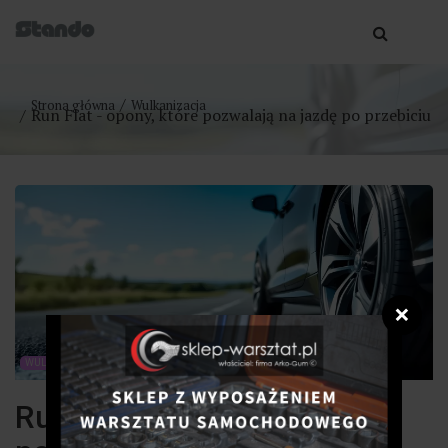
Strona główna
Wulkanizacja
Run Flat - opony, które pozwalają na jazdę po przebiciu
❌
WULKANIZACJA
Run Flat - opony, które