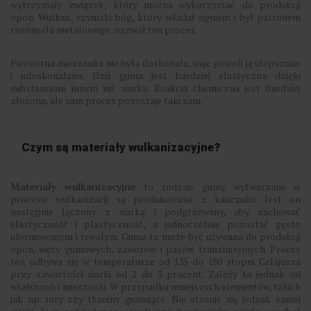
wytrzymały związek, który można wykorzystać do produkcji
opon. Wulkan, rzymski bóg, który władał ogniem i był patronem
rzemiosła metalowego, nazwał ten proces.
Pierwotna mieszanka nie była doskonała, więc powoli ją ulepszano
i udoskonalano. Dziś guma jest bardziej elastyczna dzięki
substancjom innym niż siarka. Reakcja chemiczna jest bardziej
złożona, ale sam proces pozostaje taki sam.
Czym są materiały wulkanizacyjne?
Materiały wulkanizacyjne
to rodzaje gumy wytwarzane w
procesie wulkanizacji są produkowane z kauczuku. Jest on
następnie łączony z siarką i podgrzewany, aby zachować
elastyczność i plastyczność, a jednocześnie pozostać gęsto
uformowanym i trwałym. Guma ta może być używana do produkcji
opon, węży gumowych, zaworów i pasów transmisyjnych. Proces
ten odbywa się w temperaturze od 135 do 180 stopni Celsjusza
przy zawartości siarki od 2 do 3 procent. Zależy to jednak od
właściwości mieszanki. W przypadku mniejszych elementów, takich
jak np. rury czy tkaniny gumujące. Nie stosuje się jednak samej