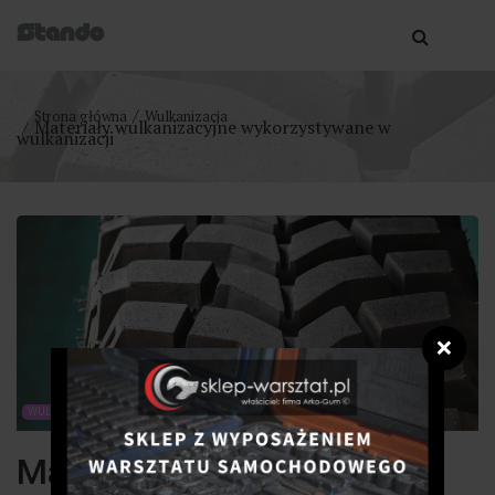
Strona główna
Wulkanizacja
Materiały wulkanizacyjne wykorzystywane w
wulkanizacji
❌
WULKANIZACJA
Materiały wulkanizacyjne