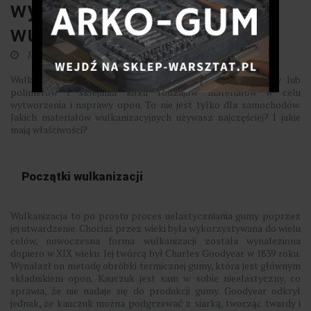
wykorzystywane w
wulkanizacji
18 listopada 2021
Wulkanizacja odnosi się do procesu przekształcania gumy lub
polimerów i sklejania kilku rodzajów materiałów w celu
wytworzenia i naprawy opon. To nie jest tylko dla samochodów.
Jakich materiałów wulkanizacyjnych używasz najczęściej? I jakie
mają właściwości?
Początki wulkanizacji
Wulkanizacja to po prostu proces uelastyczniania gumy poprzez
jej utwardzenie. Chociaż przez wieki była wykorzystywana do wielu
celów, nowoczesna forma wulkanizacji została wynaleziona
dopiero w XIX wieku. Jej twórcą był Charles Goodyear w 1839 roku.
Wynalazł on metodę obróbki termicznej gumy, która jest głównym
składnikiem opon. Kauczuk jest sam w sobie nieelastyczny, co
sprawia, że nie nadaje się do produkcji gumy. Goodyear odkrył
jednak, że kauczuk można podgrzewać z siarką, tworząc twardy i