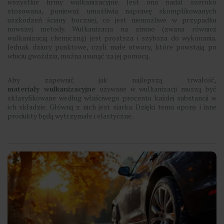
wszystkie firmy wulkanizacyjne. Jest ona nadal szeroko
stosowana, ponieważ umożliwia naprawę skomplikowanych
uszkodzeń ściany bocznej, co jest niemożliwe w przypadku
nowszej metody. Wulkanizacja na zimno (zwana również
wulkanizacją chemiczną) jest prostsza i szybsza do wykonania.
Jednak dziury punktowe, czyli małe otwory, które powstają po
wbiciu gwoździa, można usunąć za jej pomocą.
Aby zapewnić jak najlepszą trwałość,
materiały
wulkanizacyjne
używane w wulkanizacji muszą być
sklasyfikowane według właściwego procentu każdej substancji w
ich składzie. Główną z nich jest siarka. Dzięki temu opony i inne
produkty będą wytrzymałe i elastyczne.