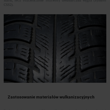
siarki, lecz rozcieńczone roztwory dwusiarczku węgla (symbol
CSS2).
Zastosowanie materiałów wulkanizacyjnych